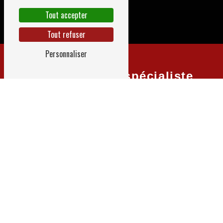
Tout accepter
Tout refuser
Personnaliser
MK Com : Votre spécialiste
de la réparation de vos
smartphones, portables et
tablettes à Cavaillon
RÉPARATION D'IPHONE ET DE
SAMSUNG